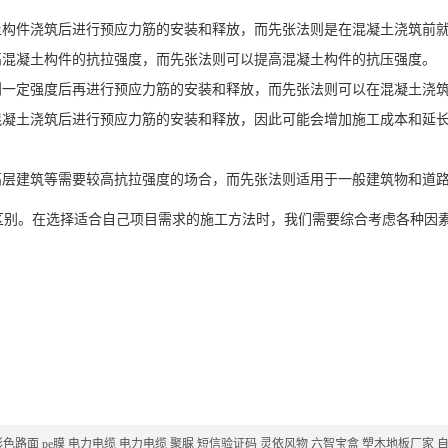
土构件浇筑后进行预应力筋的安装和释放，而先张法则是在混凝土浇筑前
高混凝土构件的抗拉强度，而先张法则可以提高混凝土构件的抗压强度。
到一定强度后再进行预应力筋的安装和释放，而先张法则可以在混凝土浇
混凝土浇筑后进行预应力筋的安装和释放，因此可能会增加施工成本和延
高层建筑等需要较高抗拉强度的场合，而先张法则适用于一般建筑物和道
区别。在选择适合自己项目需求的施工方法时，我们需要综合考虑各种因
彩色路面
pe膜
电力电缆
电力电缆
聚脲
短信验证码
灵依风物
六智宝盒
塑木地板厂家