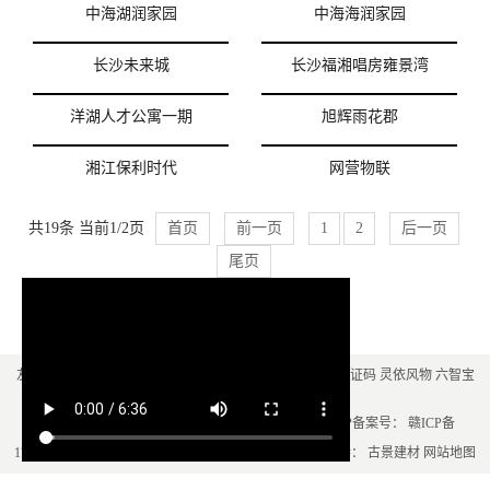
中海湖润家园
中海海润家园
长沙未来城
长沙福湘唱房雍景湾
洋湖人才公寓一期
旭辉雨花郡
湘江保利时代
网营物联
共19条 当前1/2页
首页
前一页
1
2
后一页
尾页
友情链接：
彩色路面
pe膜
电力电缆
电力电缆
聚脲
短信验证码
灵依风物
六智宝
盒
塑木地板厂家
自建房设计公司
Copyright © 2021-2025 古景建材 All Rights Reserved. ICP备案号：
赣ICP备
赣公网安备 36049002000089号
17012635号-1
技术支持：
古景建材
网站地图