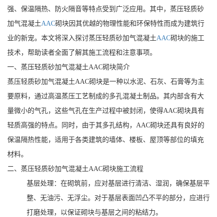
强、保温隔热、防火隔音等特点受到广泛应用。其中，蒸压轻质砂
加气混凝土
AAC
砌块因其优越的物理性能和环保特性而成为建筑行
业的新宠。本文将深入探讨蒸压轻质砂加气混凝土
AAC
砌块的施工
技术，帮助读者全面了解其施工流程和注意事项。
一、蒸压轻质砂加气混凝土AAC砌块简介
蒸压轻质砂加气混凝土AAC砌块是一种以水泥、石灰、石膏等为主
要原料，通过高温蒸压工艺制成的多孔混凝土制品。其内部含有大
量微小的气孔，这些气孔在生产过程中被封闭，使得AAC砌块具有
轻质高强的特点。同时，由于其多孔结构，AAC砌块还具有良好的
保温隔热性能，适用于各类建筑的墙体、楼板、屋顶等部位的填充
材料。
二、蒸压轻质砂加气混凝土AAC砌块施工流程
基层处理：在砌筑前，应对基层进行清洁、湿润，确保基层平
整、无油污、无浮尘。对于基层表面凹凸不平的部分，应进行
打磨处理，以保证砌块与基层之间的粘结力。