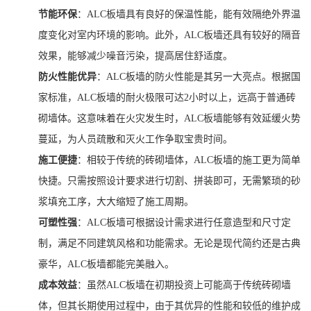
节能环保
：ALC板墙具有良好的保温性能，能有效隔绝外界温
度变化对室内环境的影响。此外，ALC板墙还具有较好的隔音
效果，能够减少噪音污染，提高居住舒适度。
防火性能优异
：ALC板墙的防火性能是其另一大亮点。根据国
家标准，ALC板墙的耐火极限可达2小时以上，远高于普通砖
砌墙体。这意味着在火灾发生时，ALC板墙能够有效延缓火势
蔓延，为人员疏散和灭火工作争取宝贵时间。
施工便捷
：相较于传统的砖砌墙体，ALC板墙的施工更为简单
快捷。只需按照设计要求进行切割、拼装即可，无需繁琐的砂
浆填充工序，大大缩短了施工周期。
可塑性强
：ALC板墙可根据设计需求进行任意造型和尺寸定
制，满足不同建筑风格和功能需求。无论是现代简约还是古典
豪华，ALC板墙都能完美融入。
成本效益
：虽然ALC板墙在初期投资上可能高于传统砖砌墙
体，但其长期使用过程中，由于其优异的性能和较低的维护成