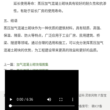
延长使用寿命：蒸压加气混凝土砌块具有较好的耐久性和抗渗
性，有助于延长厂房的使用寿命。
五、结语
蒸压加气混凝土砌块作为一种优质的建筑材料，具有轻质、高强、
保温、隔音、防火等特点，广泛应用于工业厂房、民用建筑、桥
梁、隧道等领域。通过合理的选用和施工，可以充分发挥蒸压加气
混凝土砌块的优势，为工程建设带来更高的效益和更好的品质。
上一篇：
加气混凝土砌块墙图集
下一篇：
蒸压混凝土砌块砌筑图
友情链接：
彩色路面
pe膜
电力电缆
电力电缆
聚脲
短信验证码
灵依风物
六智宝
盒
塑木地板厂家
自建房设计公司
Copyright © 2021-2025 古景建材 All Rights Reserved. ICP备案号：
赣ICP备