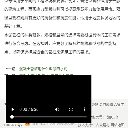
型号适用于不同的工程环境和要求。例如，普通型管桩适用于一般
的建筑工程，而预应力型管桩则可以提高承载能力和使用寿命。双
壁型管桩则具有更好的抗裂性和抗震性能，适用于地震多发地区的
基础工程。
水泥管桩的种类繁多，规格和型号的选择需要根据具体的工程需求
进行综合考虑。在选择时，应充分了解各种规格和型号的性能特
点，以确保选择最适合的管桩来满足工程的要求。
上一篇：
混凝土管桩用什么型号的水泥
下一篇：
混凝土管桩型号phc表示什么意思
友情链接：
彩色路面
pe膜
电力电缆
电力电缆
聚脲
短信验证码
灵依风物
六智宝
盒
塑木地板厂家
自建房设计公司
Copyright © 2021-2025 古景建材 All Rights Reserved. ICP备案号：
赣ICP备
赣公网安备 36049002000089号
17012635号-1
技术支持：
古景建材
网站地图