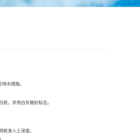
好排水措施。
位桩，并用白灰做好标志。
测桩身入土深度。