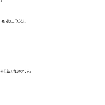
求。
,如强制校正的方法。
签署桩基工程验收记录。