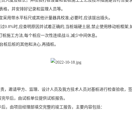
定贯入度及桩长，并校验打桩设备和管桩施工工艺及技术措施是否符合要
表格，并安排好记录和监理人员等。
%,宜采用带水平标尺或其他计量器具校准;必要时,应该拔出插头。
超过0.8%时,应查明原因并试着正确的,当桩端硬土层,禁止使用移动桩框架
打桩施工方法,每个桩应一次性连续战斗,减少中间休息。
承台桩后桩的其他和决心,再插桩。
负责，邀请甲方、监理、设计人员及我方技术人员对基桩进行检查验收，
试桩完毕后，由试桩单位提供试桩报告。
完毕后，由项目经理部填交完整的竣工报告，主要内容包括：