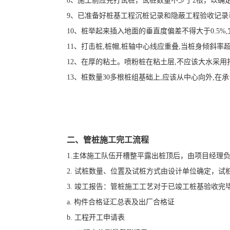
8、施工前应先打试桩，试桩数量不少于2根，以确
9、已准备好桩基工程沉桩记录和隐蔽工程验收记录
10、桩举起来插入地面的垂直度偏差不得大于0.5
11、打击桩,桩帽,桩轴中心线应重叠,当桩身倾斜率
12、在厚的粘土。喷粉桩在粘土层,不应该大水采用
13、桩数量30多根桩组基础上,应该从中心向外,在
二、管桩施工完工流程
1.主体施工队伍开槽整平露出桩顶后，由项目经理
2. 试桩数量、位置及试桩方式由设计单位确定，
3. 竣工报告：管桩施工工艺对于已竣工桩基验收
a. 构件合格证汇总表及出厂合格证
b. 工程开工申请表